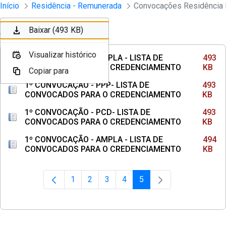
Divisão Minima - Escola Superior
Início
Residência - Remunerada
Convocações Residência 
Pular para o Conteúdo principal
Baixar (493 KB)
Baixar (493 KB)
Ordenar
Filtro
Visualizar histórico
Visualizar histórico
2º CONVOCAÇÃO - AMPLA - LISTA DE
493
CONVOCADOS PARA O CREDENCIAMENTO
KB
Copiar para
Copiar para
1º CONVOCAÇÃO - PPP- LISTA DE
493
CONVOCADOS PARA O CREDENCIAMENTO
KB
1º CONVOCAÇÃO - PCD- LISTA DE
493
CONVOCADOS PARA O CREDENCIAMENTO
KB
1º CONVOCAÇÃO - AMPLA - LISTA DE
494
CONVOCADOS PARA O CREDENCIAMENTO
KB
1
2
3
4
5
Página
Página
Página
Página
Página