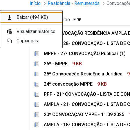
Divisão Minima - Escola Superior
Início
Residência - Remunerada
Convocaçõe
Pular para o Conteúdo principal
Baixar (2,4 MB)
Baixar (497 KB)
Baixar (121 KB)
Baixar (9 KB)
Baixar (9 KB)
Baixar (9 KB)
Baixar (493 KB)
Baixar (493 KB)
Baixar (10 KB)
Baixar (494 KB)
Ordenar
Filtro
Visualizar histórico
Visualizar histórico
Visualizar histórico
Visualizar histórico
Visualizar histórico
Visualizar histórico
Visualizar histórico
Visualizar histórico
Visualizar histórico
Visualizar histórico
29ª CONVOCAÇÃO RESIDÊNCIA AMPLA E 
Copiar para
Copiar para
Copiar para
Copiar para
Copiar para
Copiar para
Copiar para
Copiar para
Copiar para
Copiar para
AMPLA - 28º CONVOCAÇÃO - LISTA D
MPPE - 27º CONVOCAÇÃO Publicar (1)
26º - MPPE
9 KB
25º Convocação Residência Jurídica
9
24º convocação MPPE
9 KB
PPP - 21º CONVOCAÇÃO - LISTA DE C
AMPLA - 21º CONVOCAÇÃO - LISTA D
20º CONVOCAÇÃO MPPE - 11.09.2025
AMPLA - 18º CONVOCAÇÃO - LISTA D