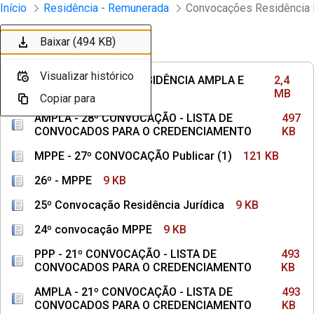
Divisão Minima - Escola Superior
Início
Residência - Remunerada
Convocações Residência 
Pular para o Conteúdo principal
Baixar (2,4 MB)
Baixar (497 KB)
Baixar (121 KB)
Baixar (9 KB)
Baixar (9 KB)
Baixar (9 KB)
Baixar (493 KB)
Baixar (493 KB)
Baixar (10 KB)
Baixar (494 KB)
Ordenar
Filtro
Visualizar histórico
Visualizar histórico
Visualizar histórico
Visualizar histórico
Visualizar histórico
Visualizar histórico
Visualizar histórico
Visualizar histórico
Visualizar histórico
Visualizar histórico
29ª CONVOCAÇÃO RESIDÊNCIA AMPLA E
2,4
FINAL DE FILA
MB
Copiar para
Copiar para
Copiar para
Copiar para
Copiar para
Copiar para
Copiar para
Copiar para
Copiar para
Copiar para
AMPLA - 28º CONVOCAÇÃO - LISTA DE
497
CONVOCADOS PARA O CREDENCIAMENTO
KB
MPPE - 27º CONVOCAÇÃO Publicar (1)
121 KB
26º - MPPE
9 KB
25º Convocação Residência Jurídica
9 KB
24º convocação MPPE
9 KB
PPP - 21º CONVOCAÇÃO - LISTA DE
493
CONVOCADOS PARA O CREDENCIAMENTO
KB
AMPLA - 21º CONVOCAÇÃO - LISTA DE
493
CONVOCADOS PARA O CREDENCIAMENTO
KB